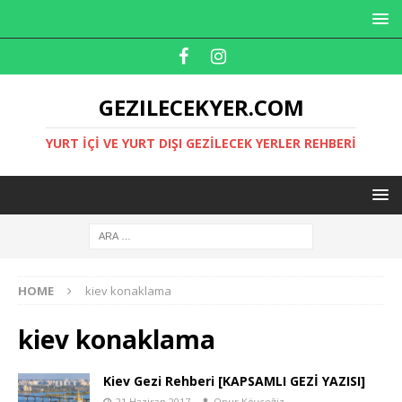
GEZILECEKYER.COM
YURT İÇI VE YURT DIŞI GEZILECEK YERLER REHBERI
HOME
kiev konaklama
kiev konaklama
Kiev Gezi Rehberi [KAPSAMLI GEZİ YAZISI]
21 Haziran 2017
Onur Köyceğiz