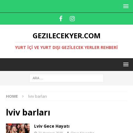
GEZILECEKYER.COM
YURT İÇI VE YURT DIŞI GEZILECEK YERLER REHBERI
HOME
lviv barları
lviv barları
Lviv Gece Hayatı
21 Haziran 2018
Onur Köyceğiz