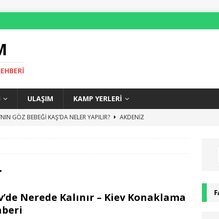
M
REHBERI
I
ULAŞIM
KAMP YERLERI
NIN GÖZ BEBEĞİ KAŞ’DA NELER YAPILIR?
AKDENIZ
LİMPOS GEZİLECEK YERLER VE GEZİ REHBERİ
AKDENIZ
ECE HAYATI, ROMA GECE KULÜPLERİ VE BARLAR
AVRUPA
NE YENİR? – ROMA YEME İÇME REHBERİ
AVRUPA
r
KAŞ’TA NEREDE KALINIR?
ANTALYA
F
v’de Nerede Kalınır – Kiev Konaklama
beri