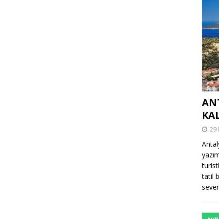
AN
KA
29
Antal
yazım
turis
tatil
sevenl