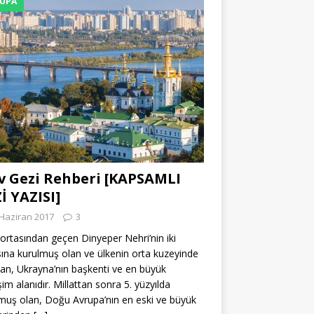
UPA
v Gezi Rehberi [KAPSAMLI
İ YAZISI]
Haziran 2017
3
 ortasından geçen Dinyeper Nehri’nin iki
ına kurulmuş olan ve ülkenin orta kuzeyinde
lan, Ukrayna’nın başkenti ve en büyük
şim alanıdır. Millattan sonra 5. yüzyılda
muş olan, Doğu Avrupa’nın en eski ve büyük