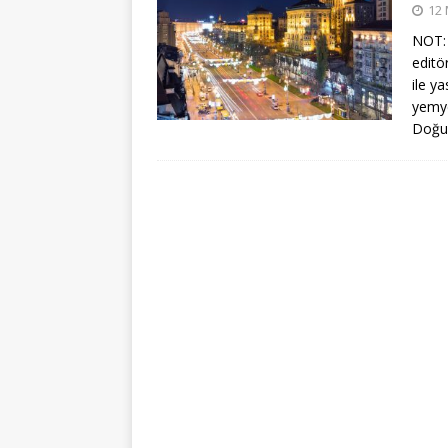
12 
NOT: 
editö
ile y
yemye
Doğu 