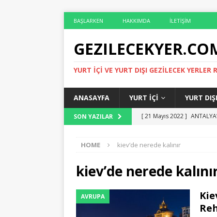
BAŞLARKEN
HAKKIMDA
İLETIŞIM
GEZILECEKYER.CO
YURT İÇI VE YURT DIŞI GEZILECEK YERLER 
ANASAYFA
YURT İÇI
YURT DIŞ
[ 21 Mayıs 2022 ]
ANTALYA’
SON YAZILAR
[ 14 Mayıs 2022 ]
ÇIRALI O
HOME
kiev’de nerede kalınır
[ 6 Mayıs 2022 ]
ROMA’DA G
[ 29 Nisan 2022 ]
ROMA’DA 
kiev’de nerede kalını
[ 29 Mayıs 2022 ]
ANTALYA 
Kie
AVRUPA
Reh