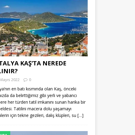
TALYA KAŞ’TA NEREDE
LINIR?
 Mayıs 2022
0
ya’nın en batı kısmında olan Kaş, önceki
ızda da belirttiğimiz gibi yerli ve yabancı
tlere her türden tatil imkanını sunan harika bir
 beldesi. Tatilini macera dolu yaşamayı
erin için tekne gezileri, dalış klüpleri, su
[…]