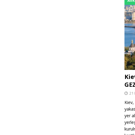
AVR
Kie
GEZ
21 
Kiev,
yakas
yer a
yerle
kurul