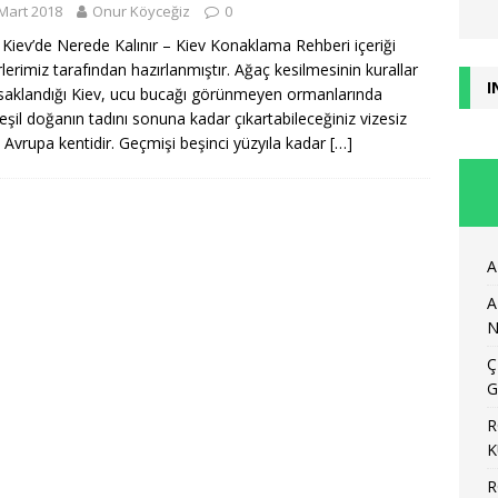
Mart 2018
Onur Köyceğiz
0
Kiev’de Nerede Kalınır – Kiev Konaklama Rehberi içeriği
rlerimiz tarafından hazırlanmıştır. Ağaç kesilmesinin kurallar
I
asaklandığı Kiev, ucu bucağı görünmeyen ormanlarında
şil doğanın tadını sonuna kadar çıkartabileceğiniz vizesiz
Avrupa kentidir. Geçmişi beşinci yüzyıla kadar
[…]
A
A
N
Ç
G
R
K
R