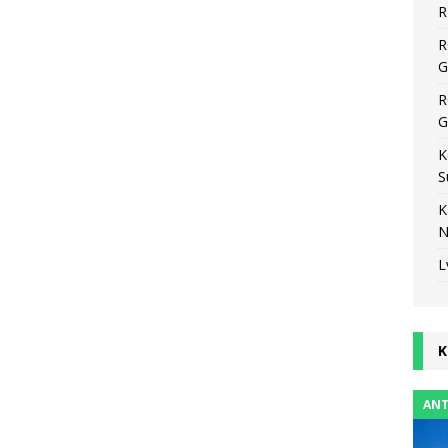
R
R
G
R
G
K
S
K
N
L
K
ANT