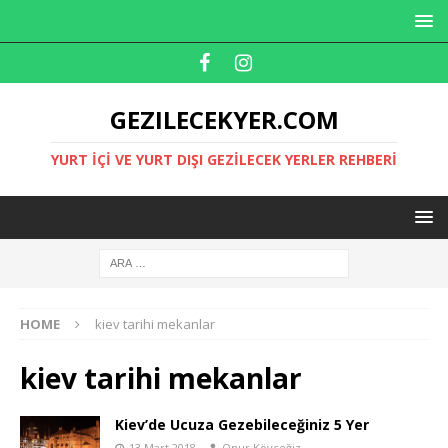
GEZILECEKYER.COM
YURT İÇI VE YURT DIŞI GEZILECEK YERLER REHBERI
HOME
kiev tarihi mekanlar
kiev tarihi mekanlar
Kiev’de Ucuza Gezebileceğiniz 5 Yer
13 Mart 2018
Onur Köyceğiz