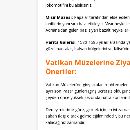
lokomotifini bulabilirsiniz.
Mısır Müzesi:
Papalar tarafından elde edilen
lahitlerin yanı sıra bazı etkileyici Mısır heykell
Adriana’dan gelen bazı siyah bazalt heykeller
Harita Galerisi:
1580-1585 yılları arasında ya
güzel haritalar, İtalyan bölgelerini ve Kilise’nin
Vatikan
Müzelerine Ziya
Öneriler:
Vatikan Müzeleri’ne giriş sıraları muhtemelen
ayın son Pazar günleri (giriş ücretsiz olduğu
şeyden önce yüksek sezonda hafta sonlarından
Deneyimlerime göre, gitmek için en iyi zaman
sabah ilk iş olarak gelme eğilimindedir, bu 
kalacağınız zamandır.