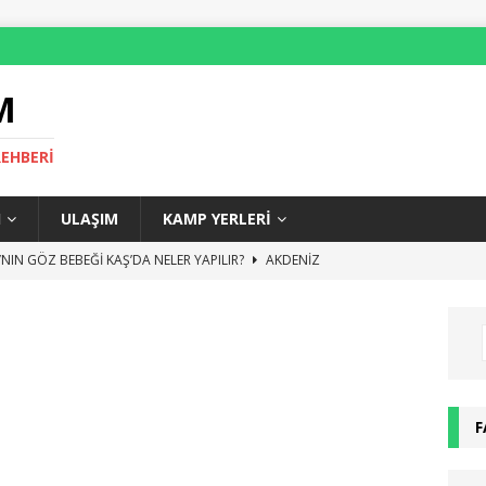
M
REHBERI
I
ULAŞIM
KAMP YERLERI
NIN GÖZ BEBEĞİ KAŞ’DA NELER YAPILIR?
AKDENIZ
LİMPOS GEZİLECEK YERLER VE GEZİ REHBERİ
AKDENIZ
ECE HAYATI, ROMA GECE KULÜPLERİ VE BARLAR
AVRUPA
NE YENİR? – ROMA YEME İÇME REHBERİ
AVRUPA
KAŞ’TA NEREDE KALINIR?
ANTALYA
F