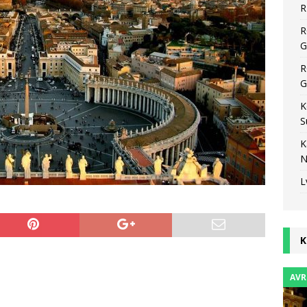
R
R
G
R
G
K
S
K
N
L
K
AVR