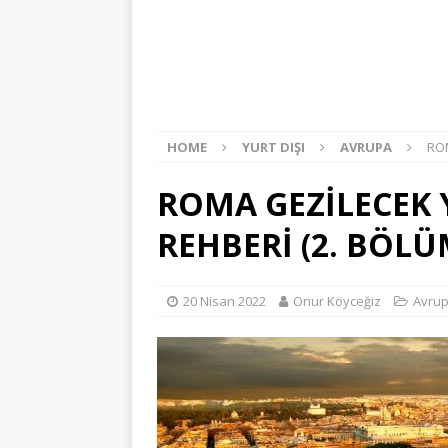
HOME
YURT DIŞI
AVRUPA
ROM
ROMA GEZİLECEK Y
REHBERİ (2. BÖLÜ
20 Nisan 2022
Onur Köyceğiz
Avru