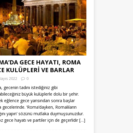
MA’DA GECE HAYATI, ROMA
CE KULÜPLERİ VE BARLAR
Mayıs 2022
0
 gecenin tadını istediğiniz gibi
abileceğiniz büyük kulüplerle dolu bir şehir.
k eğlence gece yarısından sonra başlar
gecelerinde. ‘Roma’dayken, Romalıların
ğını yapın’ sözünü mutlaka duymuşsunuzdur.
z gece hayatı ve partiler için de geçerlidir
[…]