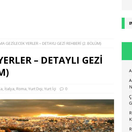
I
A GEZİLECEK YERLER – DETAYLI GEZİ REHBERİ (2. BÖLÜM)
ERLER – DETAYLI GEZİ
M)
A
A
N
pa
,
İtalya
,
Roma
,
Yurt Dışı
,
Yurt İçi
0
Ç
G
R
K
R