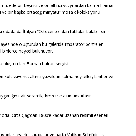
 müzede on beşinci ve on altıncı yüzyıllardan kalma Flaman
onu ve bir başka ortaçağ minyatür mozaik koleksiyonu
i odada da İtalyan “Ottocento” dan tablolar bulabilirsiniz.
sayesinde oluşturulan bu galeride imparator portreleri,
il binlerce heykel bulunuyor.
 oluşturulan Flaman halıları sergisi.
ri koleksiyonu, altıncı yüzyıldan kalma heykeller, lahitler ve
arlığına ait seramik, bronz ve altın unsurlarını
 oda, Orta Çağ’dan 1800’e kadar uzanan resimli eserleri
nlar, eyerler, arabalar ve hatta Vatikan Şehri’nin ilk