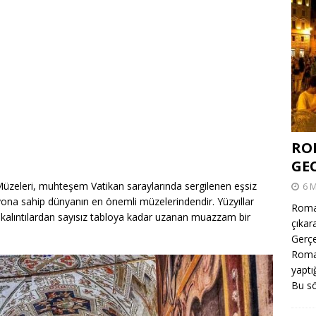
RO
GE
 Müzeleri, muhteşem Vatikan saraylarında sergilenen eşsiz
6 
yona sahip dünyanın en önemli müzelerindendir. Yüzyıllar
Roma,
kalıntılardan sayısız tabloya kadar uzanan muazzam bir
çıkar
Gerçe
Roma 
yaptı
Bu sö