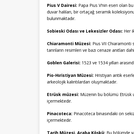
Pius V Dairesi:
Papa Pius V’nin eseri olan bu
duvar halıları, bir ortaçağ seramik koleksiy
bulunmaktadır.
Sobieski Odası ve Lekesizler Odası:
Her ik
Chiaramonti Müzesi:
Pius VII Chiaramonti 
tanrıların resimleri ve bazı cenaze anıtları dah
Goblen Galerisi:
1523 ve 1534 yılları arasında
Pio-Hıristiyan Müzesi:
Hristiyan antik eserle
arkeolojik kalıntılardan oluşmaktadır.
Etrüsk müzesi:
Müzenin bu bölümü Etrüsk uyg
içermektedir.
Pinacoteca:
Pinacoteca binasındaki on sekiz
içermektedir.
Tarih Müzesi, Araba Köşkü:
Bu bölümde vago