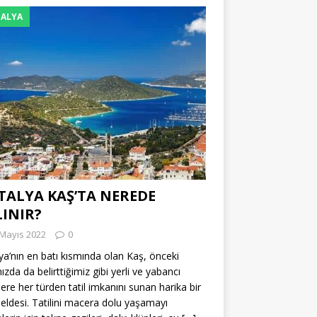
ALYA
TALYA KAŞ’TA NEREDE
LINIR?
 Mayıs 2022
0
ya’nın en batı kısmında olan Kaş, önceki
ızda da belirttiğimiz gibi yerli ve yabancı
tlere her türden tatil imkanını sunan harika bir
 beldesi. Tatilini macera dolu yaşamayı