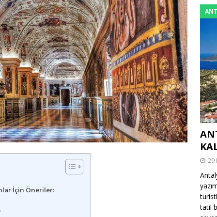
ANT
AN
KA
29
Antal
yazım
ar İçin Öneriler:
turis
tatil
)