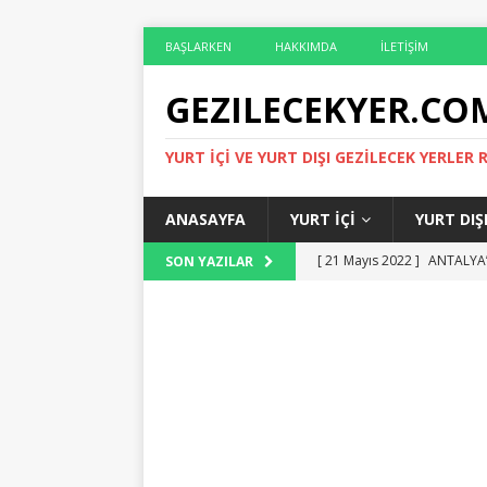
BAŞLARKEN
HAKKIMDA
İLETIŞIM
GEZILECEKYER.CO
YURT İÇI VE YURT DIŞI GEZILECEK YERLER 
ANASAYFA
YURT İÇI
YURT DIŞ
[ 21 Mayıs 2022 ]
ANTALYA’
SON YAZILAR
[ 14 Mayıs 2022 ]
ÇIRALI O
[ 6 Mayıs 2022 ]
ROMA’DA G
[ 29 Nisan 2022 ]
ROMA’DA 
[ 29 Mayıs 2022 ]
ANTALYA 