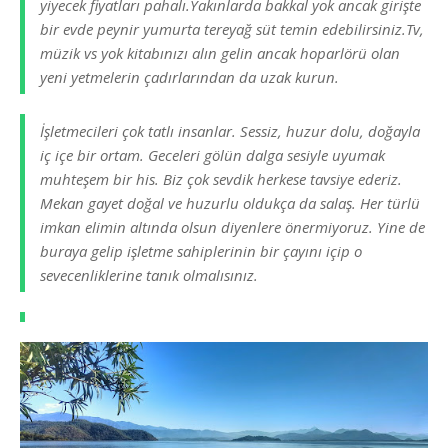
yiyecek fiyatları pahalı.Yakınlarda bakkal yok ancak girişte
bir evde peynir yumurta tereyağ süt temin edebilirsiniz.Tv,
müzik vs yok kitabınızı alın gelin ancak hoparlörü olan
yeni yetmelerin çadırlarından da uzak kurun.
İşletmecileri çok tatlı insanlar. Sessiz, huzur dolu, doğayla
iç içe bir ortam. Geceleri gölün dalga sesiyle uyumak
muhteşem bir his. Biz çok sevdik herkese tavsiye ederiz.
Mekan gayet doğal ve huzurlu oldukça da salaş. Her türlü
imkan elimin altında olsun diyenlere önermiyoruz. Yine de
buraya gelip işletme sahiplerinin bir çayını içip o
sevecenliklerine tanık olmalısınız.