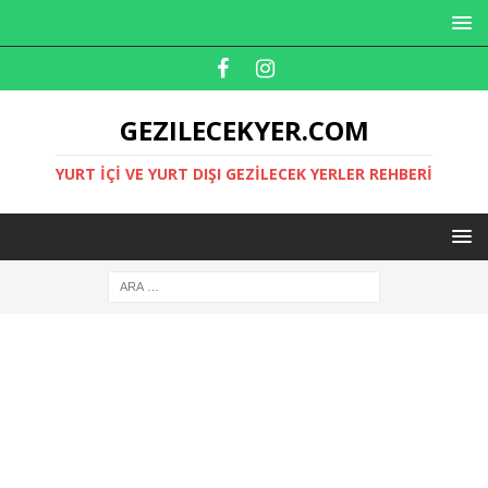
GEZILECEKYER.COM
YURT İÇI VE YURT DIŞI GEZILECEK YERLER REHBERI