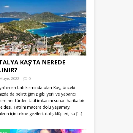
TALYA KAŞ’TA NEREDE
LINIR?
 Mayıs 2022
0
ya’nın en batı kısmında olan Kaş, önceki
ızda da belirttiğimiz gibi yerli ve yabancı
tlere her türden tatil imkanını sunan harika bir
 beldesi. Tatilini macera dolu yaşamayı
erin için tekne gezileri, dalış klüpleri, su
[…]