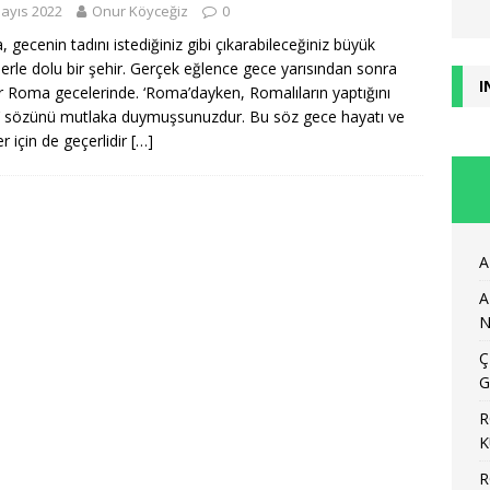
ayıs 2022
Onur Köyceğiz
0
 gecenin tadını istediğiniz gibi çıkarabileceğiniz büyük
lerle dolu bir şehir. Gerçek eğlence gece yarısından sonra
I
r Roma gecelerinde. ‘Roma’dayken, Romalıların yaptığını
’ sözünü mutlaka duymuşsunuzdur. Bu söz gece hayatı ve
er için de geçerlidir
[…]
A
A
N
Ç
G
R
K
R