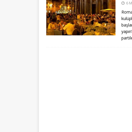
6 M
Roma,
kulüp
başla
yapın
partil