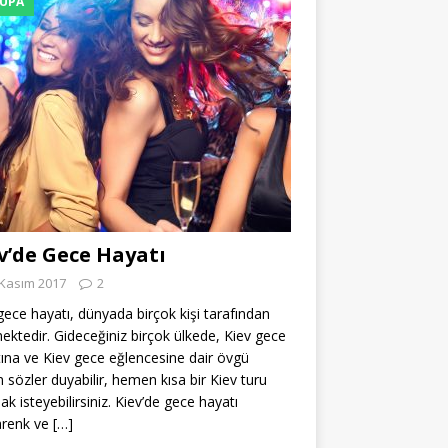
UPA
v’de Gece Hayatı
 Kasım 2017
2
gece hayatı, dünyada birçok kişi tarafından
mektedir. Gideceğiniz birçok ülkede, Kiev gece
ına ve Kiev gece eğlencesine dair övgü
n sözler duyabilir, hemen kısa bir Kiev turu
k isteyebilirsiniz. Kiev’de gece hayatı
arenk ve
[…]