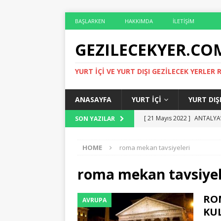
BAŞLARKEN
HAKKIMDA
İLETIŞIM
GEZILECEKYER.CO
YURT İÇI VE YURT DIŞI GEZILECEK YERLER 
ANASAYFA
YURT İÇI
YURT DIŞ
[ 21 Mayıs 2022 ]
ANTALYA’
SON YAZILAR
[ 14 Mayıs 2022 ]
ÇIRALI O
HOME
roma mekan tavsiyeleri
[ 6 Mayıs 2022 ]
ROMA’DA G
[ 29 Nisan 2022 ]
ROMA’DA 
roma mekan tavsiyel
[ 29 Mayıs 2022 ]
ANTALYA 
RO
AVRUPA
KU