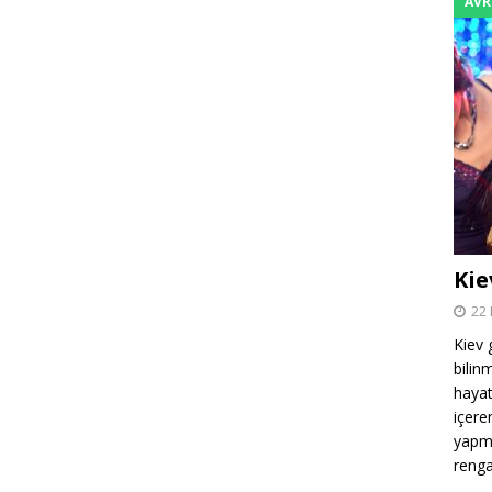
AVR
Kie
22
Kiev 
bilin
hayat
içere
yapma
reng