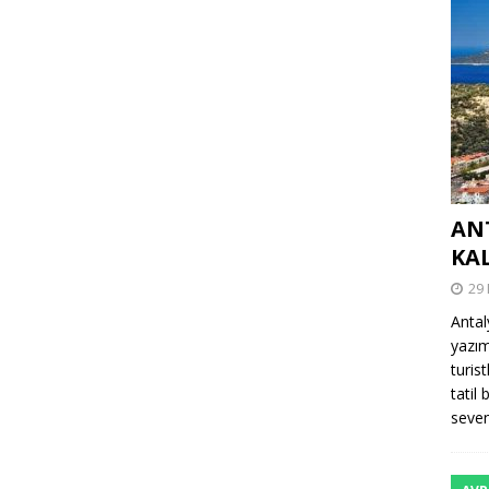
AN
KA
29
Antal
yazım
turis
tatil
sevenl