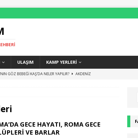
M
REHBERI
I
ULAŞIM
KAMP YERLERI
NIN GÖZ BEBEĞİ KAŞ’DA NELER YAPILIR?
AKDENIZ
LİMPOS GEZİLECEK YERLER VE GEZİ REHBERİ
AKDENIZ
ECE HAYATI, ROMA GECE KULÜPLERİ VE BARLAR
AVRUPA
NE YENİR? – ROMA YEME İÇME REHBERİ
AVRUPA
eri
KAŞ’TA NEREDE KALINIR?
ANTALYA
F
MA’DA GECE HAYATI, ROMA GECE
LÜPLERİ VE BARLAR