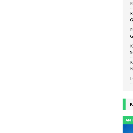
R
R
G
R
G
K
S
K
N
L
K
ANT