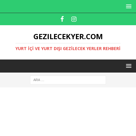
GEZILECEKYER.COM
YURT İÇI VE YURT DIŞI GEZILECEK YERLER REHBERI