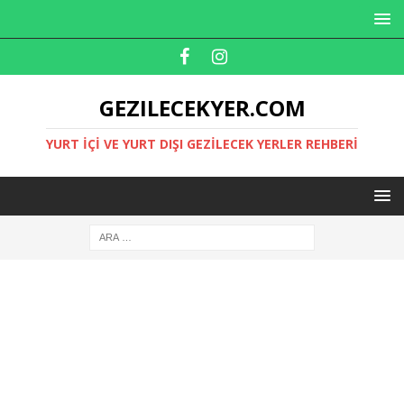
GEZILECEKYER.COM
YURT İÇI VE YURT DIŞI GEZILECEK YERLER REHBERI