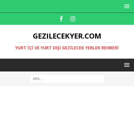
GEZILECEKYER.COM
YURT İÇI VE YURT DIŞI GEZILECEK YERLER REHBERI