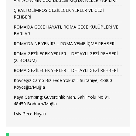
ANTALYA’NIN GÖZ BEBEĞİ KAŞ’DA NELER YAPILIR?
ÇIRALI OLİMPOS GEZİLECEK YERLER VE GEZİ
REHBERİ
ROMA’DA GECE HAYATI, ROMA GECE KULÜPLERİ VE
BARLAR
ROMA’DA NE YENİR? – ROMA YEME İÇME REHBERİ
ROMA GEZİLECEK YERLER – DETAYLI GEZİ REHBERİ
(2. BÖLÜM)
ROMA GEZİLECEK YERLER – DETAYLI GEZİ REHBERİ
Köyceğiz Camp Biz Evde Yokuz – Sultaniye, 48800
Köyceğiz/Muğla
Kaya Camping: Güvercinlik Mah, Sahil Yolu No:91,
48450 Bodrum/Muğla
Lviv Gece Hayatı