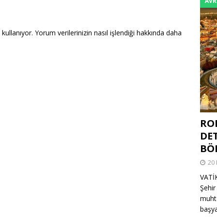
AVR
 kullanıyor.
Yorum verilerinizin nasıl işlendiği hakkında daha
ROM
DET
BÖ
20 
VATİ
Şehir
muhte
başya