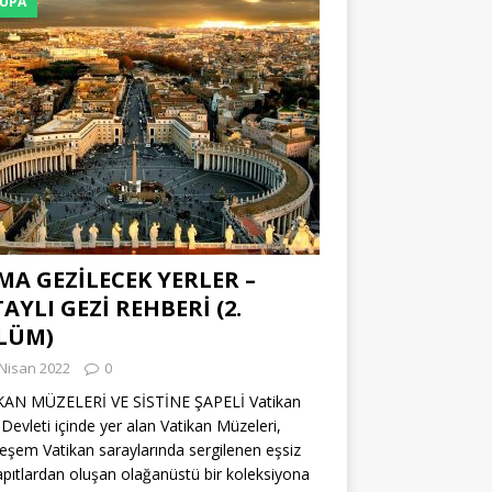
UPA
A GEZİLECEK YERLER –
AYLI GEZİ REHBERİ (2.
LÜM)
Nisan 2022
0
KAN MÜZELERİ VE SİSTİNE ŞAPELİ Vatikan
 Devleti içinde yer alan Vatikan Müzeleri,
şem Vatikan saraylarında sergilenen eşsiz
pıtlardan oluşan olağanüstü bir koleksiyona