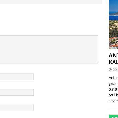
AN
KA
29
Antal
yazım
turis
tatil
sevenl