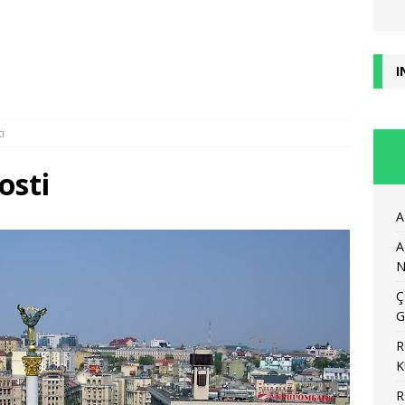
I
i
osti
A
A
N
Ç
G
R
K
R