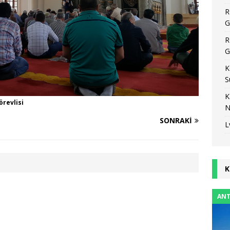
R
G
R
G
K
S
K
revlisi
N
SONRAKI
L
K
ANT