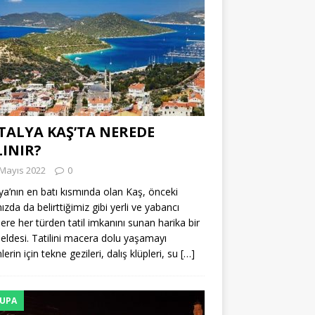
TALYA KAŞ’TA NEREDE
LINIR?
 Mayıs 2022
0
ya’nın en batı kısmında olan Kaş, önceki
ızda da belirttiğimiz gibi yerli ve yabancı
tlere her türden tatil imkanını sunan harika bir
 beldesi. Tatilini macera dolu yaşamayı
erin için tekne gezileri, dalış klüpleri, su
[…]
UPA