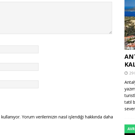
AN
KA
29
Antal
yazım
turis
tatil
sevenl
 kullanıyor.
Yorum verilerinizin nasıl işlendiği hakkında daha
AVR