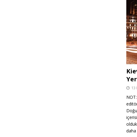
Kie
Yer
13 
NOT: 
editö
Doğu 
içeri
olduk
daha