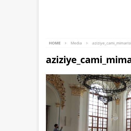
HOME
Media
aziziye_cami_mimaris
aziziye_cami_mima