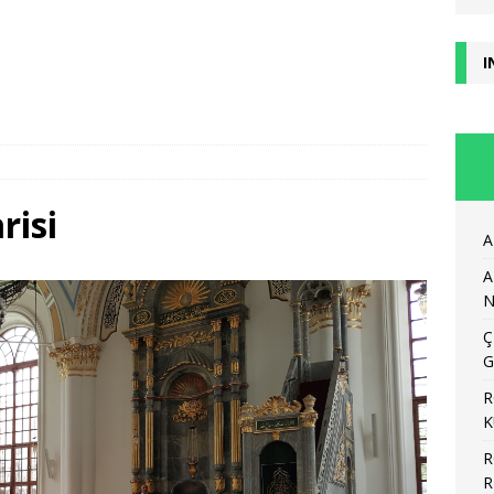
I
i
risi
A
A
N
Ç
G
R
K
R
R