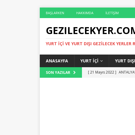
BAŞLARKEN
HAKKIMDA
İLETIŞIM
GEZILECEKYER.CO
YURT İÇI VE YURT DIŞI GEZILECEK YERLER 
ANASAYFA
YURT İÇI
YURT DIŞ
[ 21 Mayıs 2022 ]
ANTALYA’
SON YAZILAR
[ 14 Mayıs 2022 ]
ÇIRALI O
[ 6 Mayıs 2022 ]
ROMA’DA G
[ 29 Nisan 2022 ]
ROMA’DA 
[ 29 Mayıs 2022 ]
ANTALYA 