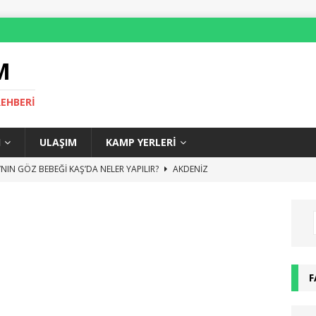
M
REHBERI
I
ULAŞIM
KAMP YERLERI
NIN GÖZ BEBEĞİ KAŞ’DA NELER YAPILIR?
AKDENIZ
LİMPOS GEZİLECEK YERLER VE GEZİ REHBERİ
AKDENIZ
ECE HAYATI, ROMA GECE KULÜPLERİ VE BARLAR
AVRUPA
NE YENİR? – ROMA YEME İÇME REHBERİ
AVRUPA
KAŞ’TA NEREDE KALINIR?
ANTALYA
F