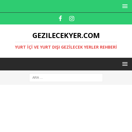
GEZILECEKYER.COM
YURT İÇI VE YURT DIŞI GEZILECEK YERLER REHBERI